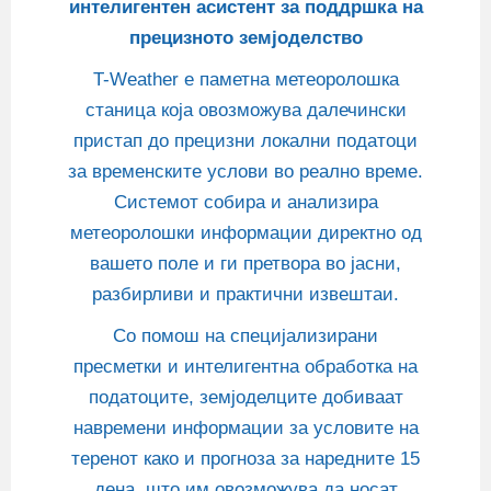
интелигентен асистент за поддршка на
прецизното земјоделство
T-Weather е паметна метеоролошка
станица која овозможува далечински
пристап до прецизни локални податоци
за временските услови во реално време.
Системот собира и анализира
метеоролошки информации директно од
вашето поле и ги претвора во јасни,
разбирливи и практични извештаи.
Со помош на специјализирани
пресметки и интелигентна обработка на
податоците, земјоделците добиваат
навремени информации за условите на
теренот како и прогноза за наредните 15
дена, што им овозможува да носат