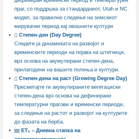
дефиниран временски период и температурен
праг, со поддршка за стандардниот, Utah и NC
модел, за правилно следење на зимскиот
мирувачки период кај овошните култури
Степен-ден (Day Degree)
Следете ја динамиката на развојот и
временските периоди на појава на штетници,
врз основа на акумулирани степен-дена,
прилагодени на вашите полиња и култури.
Степен-дена на раст (Growing Degree Day)
Пресметајте ги акумулираните вегетациски
степен-дена врз основа на дефинирани
температурни прагови и временски периоди,
за следење на растот и развојот на културите
до фазата на берба.
ET₀ – Дневна стапка на