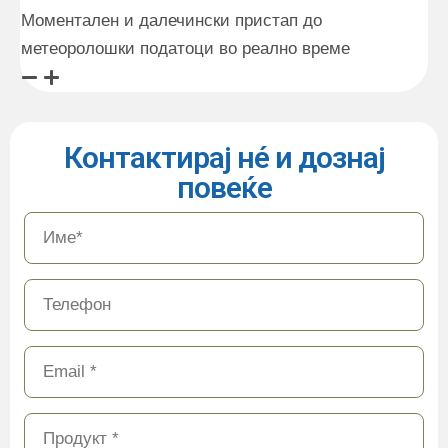
Моментален и далечински пристап до
метеоролошки податоци во реално време
Контактирај нé и дознај
повеќе