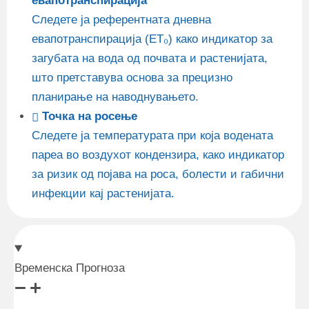
евапотранспирација
Следете ја референтната дневна
евапотранспирација (ET₀) како индикатор за
загубата на вода од почвата и растенијата,
што претставува основа за прецизно
планирање на наводнувањето.
Точка на росење
Следете ја температурата при која водената
пареа во воздухот кондензира, како индикатор
за ризик од појава на роса, болести и габични
инфекции кај растенијата.
Временска Прогноза