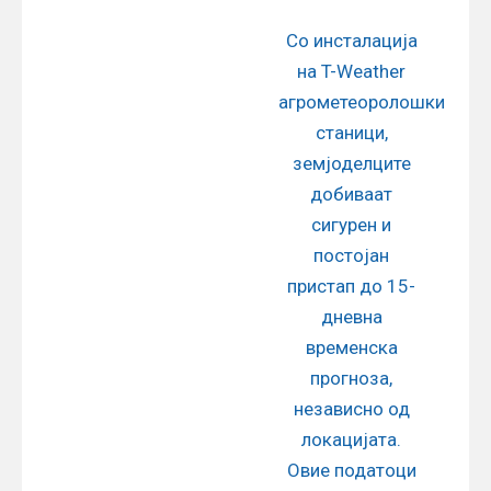
Со инсталација
на T-Weather
агрометеоролошки
станици,
земјоделците
добиваат
сигурен и
постојан
пристап до 15-
дневна
временска
прогноза,
независно од
локацијата.
Овие податоци