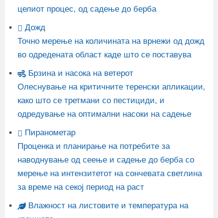
целиот процес, од садење до берба
Дожд
Точно мерење на количината на врнежи од дожд
во одредената област каде што се поставува
Брзина и насока на ветерот
Олеснување на критичните теренски апликации,
како што се третмани со пестициди, и
одредување на оптимални насоки на садење
Пиранометар
Проценка и планирање на потребите за
наводнување од сеење и садење до берба со
мерење на интензитетот на сончевата светлина
за време на секој период на раст
Влажност на листовите и температура на