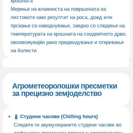
крошната
Мерење на влажноста на површината на
листовите како резултат на роса, дожд или
прскање со наводнување, заедно со следење на
температурата на крошната на соодветното дрво,
овозможувајќи рано предвидување и откривање
на болести
Агрометеоролошки пресметки
за прецизно земјоделство
Студени часови (Chilling hours)
Следете ги акумулираните студени часови во