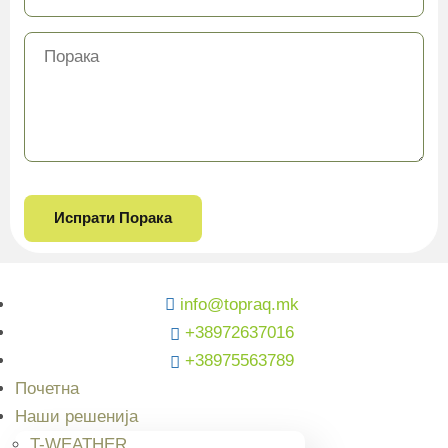
info@topraq.mk
+38972637016
+38975563789
Почетна
Наши решенија
T-WEATHER