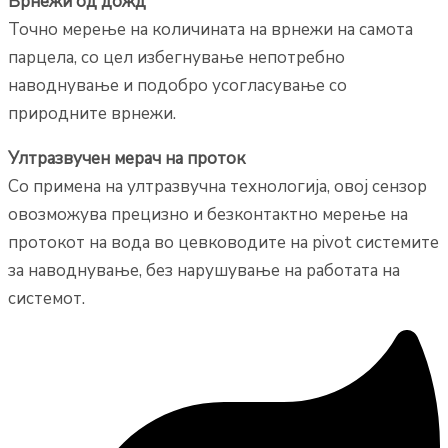
Врнежи од дожд
Точно мерење на количината на врнежи на самота
парцела, со цел избегнување непотребно
наводнување и подобро усогласување со
природните врнежи.
Ултразвучен мерач на проток
Со примена на ултразвучна технологија, овој сензор
овозможува прецизно и безконтактно мерење на
протокот на вода во цевководите на pivot системите
за наводнување, без нарушување на работата на
системот.