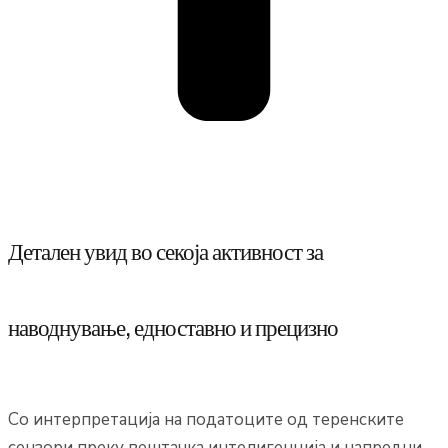
Детален увид во секоја активност за
наводнување, едноставно и прецизно
Со интерпретација на податоците од теренските
сензори преку вештачка интелигенција и напредни