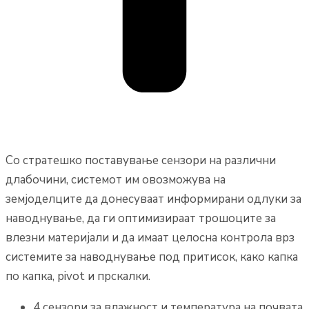
Со стратешко поставување сензори на различни
длабочини, системот им овозможува на
земјоделците да донесуваат информирани одлуки за
наводнување, да ги оптимизираат трошоците за
влезни материјали и да имаат целосна контрола врз
системите за наводнување под притисок, како капка
по капка, pivot и прскалки.
4 сензори за влажност и температура на почвата