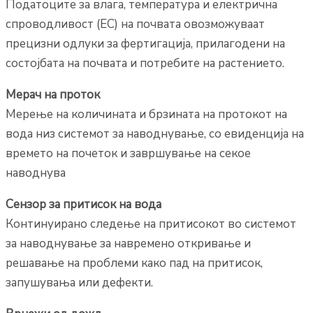
Податоците за влага, температура и електрична
спроводливост (EC) на почвата овозможуваат
прецизни одлуки за фертигација, прилагодени на
состојбата на почвата и потребите на растението.
Мерач на проток
Мерење на количината и брзината на протокот на
вода низ системот за наводнување, со евиденција на
времето на почеток и завршување на секое
наводнува
Сензор за притисок на вода
Континуирано следење на притисокот во системот
за наводнување за навремено откривање и
решавање на проблеми како пад на притисок,
запушувања или дефекти.