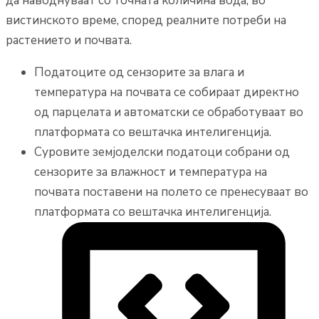
да наводнуваат со точната количина вода, во
вистинското време, според реалните потреби на
растението и почвата.
Податоците од сензорите за влага и
температура на почвата се собираат директно
од парцелата и автоматски се обработуваат во
платформата со вештачка интелигенција.
Суровите земјоделски податоци собрани од
сензорите за влажност и температура на
почвата поставени на полето се пренесуваат во
платформата со вештачка интелигенција.