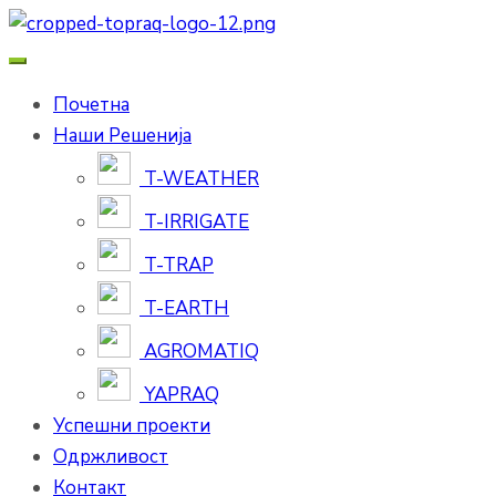
Почетна
Наши Решенија
T-WEATHER
T-IRRIGATE
T-TRAP
T-EARTH
AGROMATIQ
YAPRAQ
Успешни проекти
Одржливост
Контакт